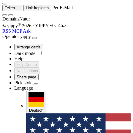
Per E-Mail
Teilen …
Link kopieren
Domains
Natur
®
© yippy
2026
· YIPPY
v0.146.3
RSS
MCP
Ask
Operator
yippy
Arrange cards
Dark mode
Help
Help Centre
Notifications
Share page
Pick style
Language
Deutsch