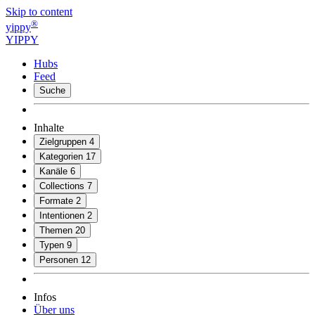
Skip to content
®
yippy
YIPPY
Hubs
Feed
Suche
Inhalte
Zielgruppen
4
Kategorien
17
Kanäle
6
Collections
7
Formate
2
Intentionen
2
Themen
20
Typen
9
Personen
12
Infos
Über uns