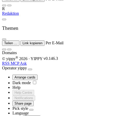
R
Redaktion
Themen
Per E-Mail
Teilen …
Link kopieren
Domains
®
© yippy
2026
· YIPPY
v0.146.3
RSS
MCP
Ask
Operator
yippy
Arrange cards
Dark mode
Help
Help Centre
Notifications
Share page
Pick style
Language