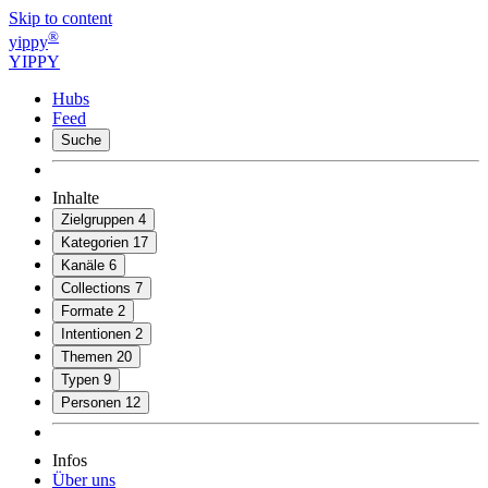
Skip to content
®
yippy
YIPPY
Hubs
Feed
Suche
Inhalte
Zielgruppen
4
Kategorien
17
Kanäle
6
Collections
7
Formate
2
Intentionen
2
Themen
20
Typen
9
Personen
12
Infos
Über uns