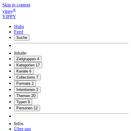
Skip to content
®
yippy
YIPPY
Hubs
Feed
Suche
Inhalte
Zielgruppen
4
Kategorien
17
Kanäle
6
Collections
7
Formate
2
Intentionen
2
Themen
20
Typen
9
Personen
12
Infos
Über uns