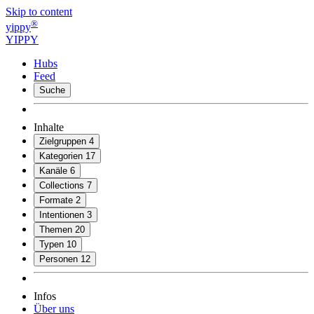
Skip to content
®
yippy
YIPPY
Hubs
Feed
Suche
Inhalte
Zielgruppen
4
Kategorien
17
Kanäle
6
Collections
7
Formate
2
Intentionen
3
Themen
20
Typen
10
Personen
12
Infos
Über uns