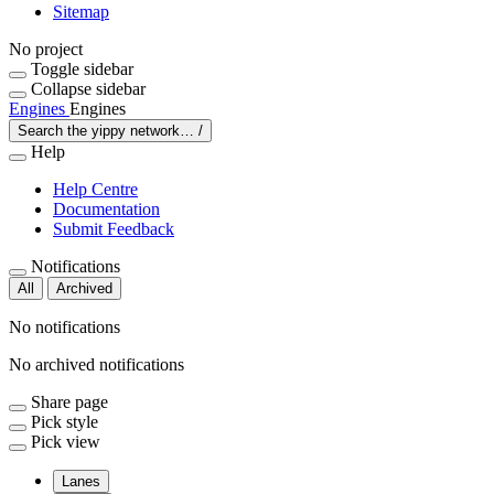
Sitemap
No project
Toggle sidebar
Collapse sidebar
Engines
Engines
Search the yippy network…
/
Help
Help Centre
Documentation
Submit Feedback
Notifications
All
Archived
No notifications
No archived notifications
Share page
Pick style
Pick view
Lanes