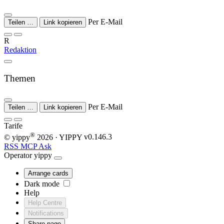
Per E-Mail
Teilen …
Link kopieren
R
Redaktion
Themen
Per E-Mail
Teilen …
Link kopieren
Tarife
®
© yippy
2026
· YIPPY
v0.146.3
RSS
MCP
Ask
Operator
yippy
Arrange cards
Dark mode
Help
Help Centre
Notifications
Share page