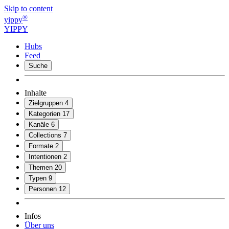
Skip to content
®
yippy
YIPPY
Hubs
Feed
Suche
Inhalte
Zielgruppen
4
Kategorien
17
Kanäle
6
Collections
7
Formate
2
Intentionen
2
Themen
20
Typen
9
Personen
12
Infos
Über uns