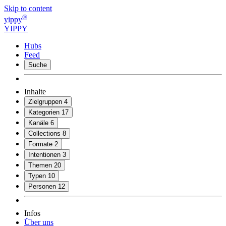
Skip to content
®
yippy
YIPPY
Hubs
Feed
Suche
Inhalte
Zielgruppen
4
Kategorien
17
Kanäle
6
Collections
8
Formate
2
Intentionen
3
Themen
20
Typen
10
Personen
12
Infos
Über uns